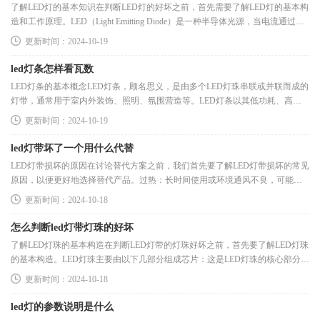
了解LED灯的基本知识在判断LED灯的好坏之前，首先需要了解LED灯的基本构
造和工作原理。LED（Light Emitting Diode）是一种半导体光源，当电流通过半
导体材料时，会产生光线。LED灯的优势主
更新时间：2024-10-19
led灯条怎样看瓦数
LED灯条的基本概念LED灯条，顾名思义，是由多个LED灯珠串联或并联而成的
灯带，通常用于室内外装饰、照明、氛围营造等。LED灯条以其低功耗、高亮
度和长寿命的特性，成为现代照明的
更新时间：2024-10-19
led灯带坏了一个用什么代替
LED灯带损坏的原因在讨论替代方案之前，我们首先要了解LED灯带损坏的常见
原因，以便更好地选择替代产品。过热：长时间使用或环境通风不良，可能导
致灯带过热，影响其使用寿命。
更新时间：2024-10-18
怎么判断led灯带灯珠的好坏
了解LED灯珠的基本构造在判断LED灯带的灯珠好坏之前，首先要了解LED灯珠
的基本构造。LED灯珠主要由以下几部分组成芯片：这是LED灯珠的核心部分，
负责发光。优质的芯片可以提供更高
更新时间：2024-10-18
led灯的参数说明是什么