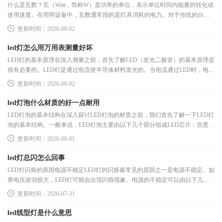
什么是瓦数？瓦（Watt，简称W）是功率的单位，表示单位时间内能量的转化或
使用速度。在照明设备中，瓦数通常指的是灯具消耗的电力。对于传统的白炽
灯，瓦数越高，亮度通常越大，
更新时间：2026-08-02
led灯怎么用万用表测量好坏
LED灯的基本原理在深入测量之前，首先了解LED（发光二极管）的基本原理是
很有必要的。LED灯是通过电流使半导体材料发光的。当电流通过LED时，电子
与空穴复合，释放出光能。由于其
更新时间：2026-08-02
led灯泡什么材质的好一点耐用
LED灯泡的基本结构在深入探讨LED灯泡的材质之前，我们首先了解一下LED灯
泡的基本结构。一般来说，LED灯泡主要由以下几个部分组成LED芯片：负责发
光的核心部分，通常由半导体材料制
更新时间：2026-08-01
led灯总闪怎么回事
LED灯闪烁的原因电源不稳定LED灯的闪烁最常见的原因之一是电源不稳定。如
果电压波动较大，LED灯可能会出现闪烁现象。电源的不稳定可以由以下几个
因素造成电网波动：尤其在用电高
更新时间：2026-07-31
led线型灯是什么意思