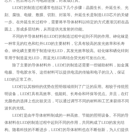
芯片，然后将芯片与电路连接，封装成灯具。
LED灯的制造过程通常包括以下几个步骤：晶圆生长、外延生长、光
刻、腐蚀、电镀、敷膜、切割、封装等。外延生长是制造LED芯片的关键
一步。在外延生长过程中，需要将半导体材料以特定的方式逐渐沉积在晶
圆上，形成多层结构，从而提供光发射的功能。
不同的半导体材料在LED灯的制造过程中起到不同的作用。砷化镓是
一种常见的红色和红外LED的主要材料，它具有较高的发光效率和长寿
命。砷化磷主要用于制造绿光LED，其发光效率较高。硅化镓和硒化锌则
常用于制造蓝光LED，而蓝光LED再结合荧光粉可发出白光。
除了主要的导体材料外，LED灯的制造还需要一些辅助材料，如金属
电极、导电胶水等。这些材料可以提供电流的传输和电子的注入，保证
LED的正常工作。
LED灯以其独特的优势在照明领域得到了广泛的应用。相较于传统照
明设备，LED灯具有高效率、低能耗、长寿命和环保等优点。并且，在灯
光颜色的选择上也比较灵活，可以通过调节不同的材料和工艺来获得不同
波长的光线。
LED灯是由半导体材料制成的一种高效、节能的照明设备。不同的导
体材料在LED的制造过程中起到不同的作用，共同构成了LED的发光结
构。随着科技的不断进步，LED灯的导体材料也在不断创新，为人们提供